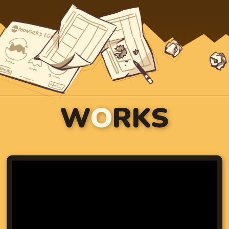
W
O
RKS