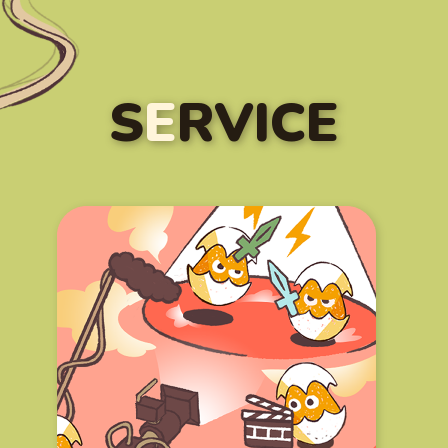
S
E
RVICE