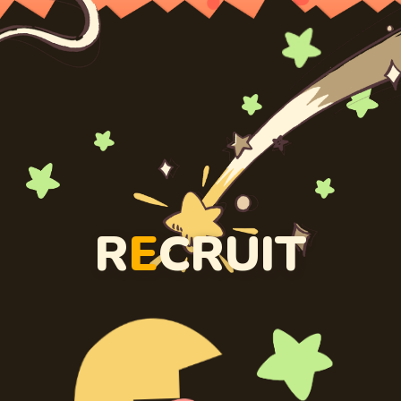
R
E
CRUIT