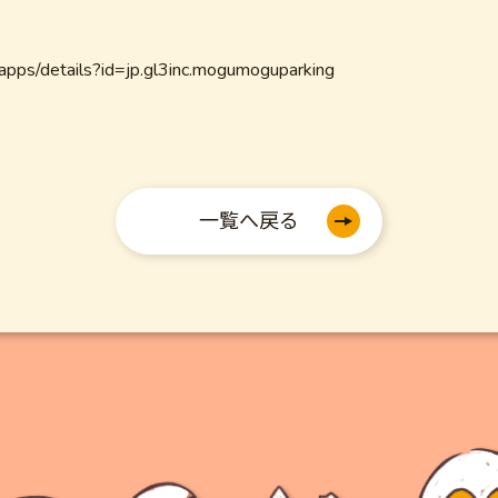
/apps/details?id=jp.gl3inc.mogumoguparking
一覧へ戻る