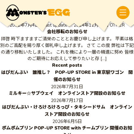
7月 2022
HOME
7月 2022
2022年7月4日
/ Last updated :
2024年11月29日
OTHER
会社移転のお知らせ
拝啓 時下ますますご清栄のこととお慶び申し上げます。 平素は格
別のご高配を賜り厚く御礼申し上げます。 さて この度 弊社は下記
の通り移転いたしました。 これを機により一層の精進に努め 皆様
のご期待にお応えして参りたいと存 […]
Recent posts
はぴだんぶい 誰推し？ POP-UP STORE in 東京駅ワゴン 開
催のお知らせ
2026年7月31日
ミルキー☆サブウェイ オンラインストア開設のお知らせ
2026年7月17日
はぴだんぶい・けろけろけろっぴ・タキシードサム オンライン
ストア開設のお知らせ
2026年6月5日
ポムポムプリン POP-UP STORE with チームプリン 開催のお知