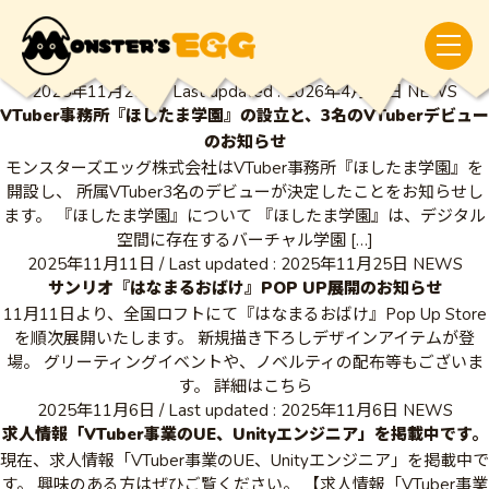
11月 2025
HOME
11月 2025
2025年11月25日
/ Last updated :
2026年4月11日
NEWS
VTuber事務所『ほしたま学園』の設立と、3名のVTuberデビュー
のお知らせ
モンスターズエッグ株式会社はVTuber事務所『ほしたま学園』を
開設し、 所属VTuber3名のデビューが決定したことをお知らせし
ます。 『ほしたま学園』について 『ほしたま学園』は、デジタル
空間に存在するバーチャル学園 […]
2025年11月11日
/ Last updated :
2025年11月25日
NEWS
サンリオ『はなまるおばけ』POP UP展開のお知らせ
11月11日より、全国ロフトにて『はなまるおばけ』Pop Up Store
を順次展開いたします。 新規描き下ろしデザインアイテムが登
場。 グリーティングイベントや、ノベルティの配布等もございま
す。 詳細はこちら
2025年11月6日
/ Last updated :
2025年11月6日
NEWS
求人情報「VTuber事業のUE、Unityエンジニア」を掲載中です。
現在、求人情報「VTuber事業のUE、Unityエンジニア」を掲載中で
す。 興味のある方はぜひご覧ください。 【求人情報「VTuber事業